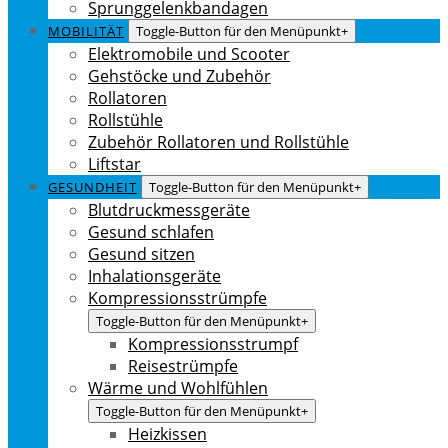
Sprunggelenkbandagen
MOBILITÄT
Toggle-Button für den Menüpunkt
Elektromobile und Scooter
Gehstöcke und Zubehör
Rollatoren
Rollstühle
Zubehör Rollatoren und Rollstühle
Liftstar
GESUNDHEIT
Toggle-Button für den Menüpunkt
Blutdruckmessgeräte
Gesund schlafen
Gesund sitzen
Inhalationsgeräte
Kompressionsstrümpfe
Toggle-Button für den Menüpunkt
Kompressionsstrumpf
Reisestrümpfe
Wärme und Wohlfühlen
Toggle-Button für den Menüpunkt
Heizkissen