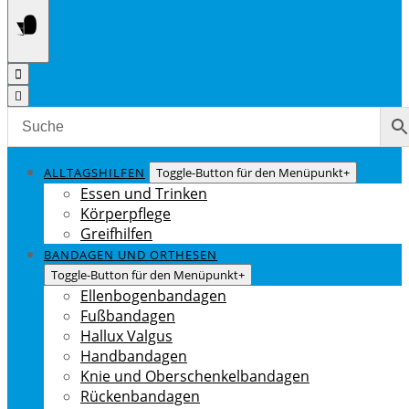
Springen
Sie
zum
Inhalt
ALLTAGSHILFEN
Toggle-Button für den Menüpunkt
Essen und Trinken
Körperpflege
Greifhilfen
BANDAGEN UND ORTHESEN
Toggle-Button für den Menüpunkt
Ellenbogenbandagen
Fußbandagen
Hallux Valgus
Handbandagen
Knie und Oberschenkelbandagen
Rückenbandagen