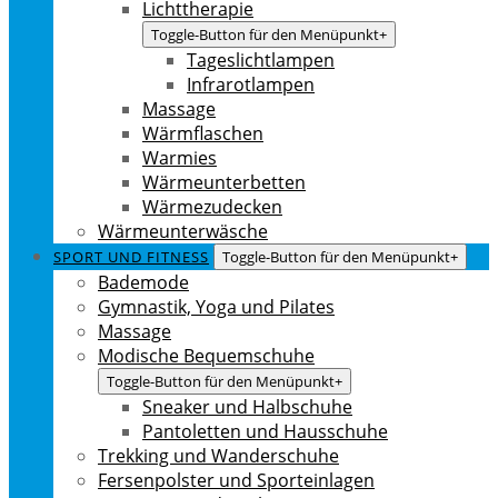
Lichttherapie
Toggle-Button für den Menüpunkt
Tageslichtlampen
Infrarotlampen
Massage
Wärmflaschen
Warmies
Wärmeunterbetten
Wärmezudecken
Wärmeunterwäsche
SPORT UND FITNESS
Toggle-Button für den Menüpunkt
Bademode
Gymnastik, Yoga und Pilates
Massage
Modische Bequemschuhe
Toggle-Button für den Menüpunkt
Sneaker und Halbschuhe
Pantoletten und Hausschuhe
Trekking und Wanderschuhe
Fersenpolster und Sporteinlagen