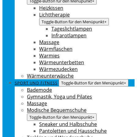
Toggle-Button für den Menüpunkt
Heizkissen
Lichttherapie
Toggle-Button für den Menüpunkt
Tageslichtlampen
Infrarotlampen
Massage
Wärmflaschen
Warmies
Wärmeunterbetten
Wärmezudecken
Wärmeunterwäsche
SPORT UND FITNESS
Toggle-Button für den Menüpunkt
Bademode
Gymnastik, Yoga und Pilates
Massage
Modische Bequemschuhe
Toggle-Button für den Menüpunkt
Sneaker und Halbschuhe
Pantoletten und Hausschuhe