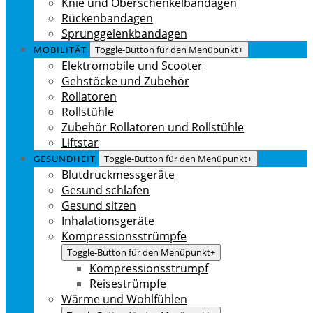
Knie und Oberschenkelbandagen
Rückenbandagen
Sprunggelenkbandagen
MOBILITÄT
Toggle-Button für den Menüpunkt
Elektromobile und Scooter
Gehstöcke und Zubehör
Rollatoren
Rollstühle
Zubehör Rollatoren und Rollstühle
Liftstar
GESUNDHEIT
Toggle-Button für den Menüpunkt
Blutdruckmessgeräte
Gesund schlafen
Gesund sitzen
Inhalationsgeräte
Kompressionsstrümpfe
Toggle-Button für den Menüpunkt
Kompressionsstrumpf
Reisestrümpfe
Wärme und Wohlfühlen