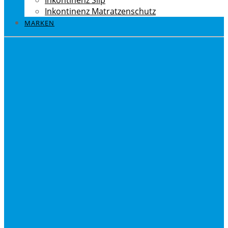
Inkontinenz Slip
Inkontinenz Matratzenschutz
MARKEN