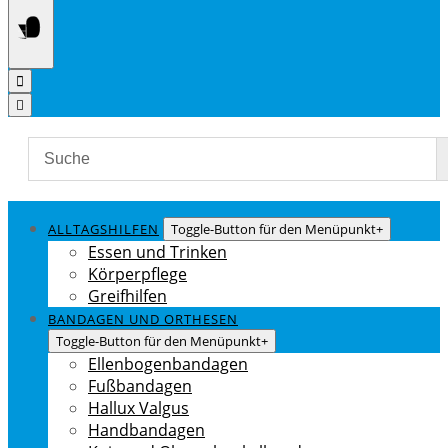
Springen
Sie
zum
Inhalt
ALLTAGSHILFEN
Toggle-Button für den Menüpunkt
Essen und Trinken
Körperpflege
Greifhilfen
BANDAGEN UND ORTHESEN
Toggle-Button für den Menüpunkt
Ellenbogenbandagen
Fußbandagen
Hallux Valgus
Handbandagen