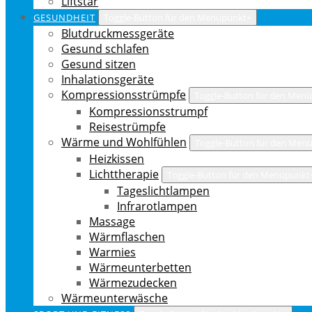
Liftstar
GESUNDHEIT
Toggle-Button für den Menüpunkt
Blutdruckmessgeräte
Gesund schlafen
Gesund sitzen
Inhalationsgeräte
Kompressionsstrümpfe
Toggle-Button für den Men
Kompressionsstrumpf
Reisestrümpfe
Wärme und Wohlfühlen
Toggle-Button für den Men
Heizkissen
Lichttherapie
Toggle-Button für den Menüpunkt
Tageslichtlampen
Infrarotlampen
Massage
Wärmflaschen
Warmies
Wärmeunterbetten
Wärmezudecken
Wärmeunterwäsche