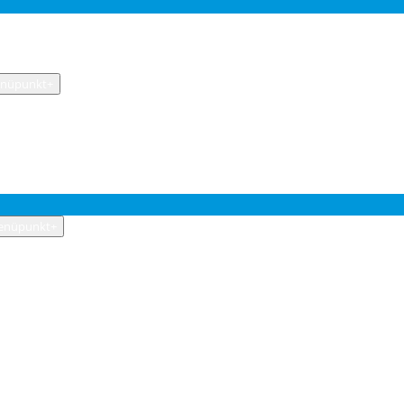
enüpunkt
Menüpunkt