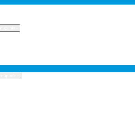
enüpunkt
Menüpunkt