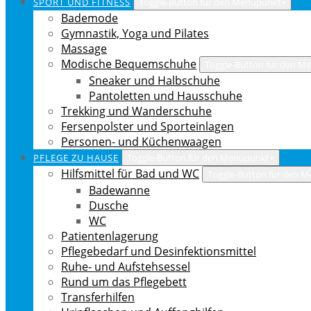
SPORT UND FITNESS
Toggle-Button für den Menüpunkt
Bademode
Gymnastik, Yoga und Pilates
Massage
Modische Bequemschuhe
Toggle-Button für den M
Sneaker und Halbschuhe
Pantoletten und Hausschuhe
Trekking und Wanderschuhe
Fersenpolster und Sporteinlagen
Personen- und Küchenwaagen
PFLEGE ZU HAUSE
Toggle-Button für den Menüpunkt
Hilfsmittel für Bad und WC
Toggle-Button für den 
Badewanne
Dusche
WC
Patientenlagerung
Pflegebedarf und Desinfektionsmittel
Ruhe- und Aufstehsessel
Rund um das Pflegebett
Transferhilfen