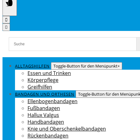
ALLTAGSHILFEN
Toggle-Button für den Menüpunkt
Essen und Trinken
Körperpflege
Greifhilfen
BANDAGEN UND ORTHESEN
Toggle-Button für den Menüpun
Ellenbogenbandagen
Fußbandagen
Hallux Valgus
Handbandagen
Knie und Oberschenkelbandagen
Rückenbandagen